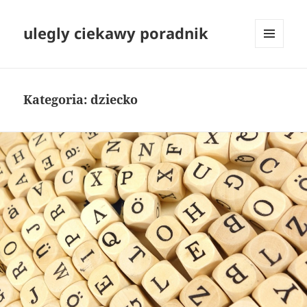
ulegly ciekawy poradnik
MENU
I
WIDGETY
Kategoria:
dziecko