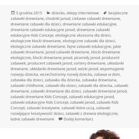
Data
Kategorie
Tagi
5 grudnia 2015
dziecko
,
sklepy internetowe
bezpieczne
publikacji
zabawki drewniane
,
chodziki janod
,
ciekawe zabawki drewniane
,
drewniane zabawki dla dzieci
,
drewniane zabawki edukacyjne
,
drewniane zabawki edukacyjne janod
,
drewniane zabawki
edukacyjne Kids Concept
,
ekologiczne akcesoria dla dzieci
,
ekologiczne klocki drewniane
,
ekologiczne zabawki dla dzieci
,
ekologiczne zabawki drewniane
,
fajne zabawki edukacyjne
,
jakie
zabawki drewniane
,
Janod zabawki drewniane
,
klocki drewniane
ekologiczne
,
klocki drewniane janod
,
piramidy janod
,
producent
zabawek
,
producent zabawek janod
,
sortery drewniane
,
układanki
drewnane
,
układanki drewniane janod
,
wózki janod
,
wspomaganie
rozwoju dziecka
,
wszechstronny rozwój dziecka
,
zabawa w dom
,
zabawka dla dzieci
,
zabawka dla dziecka
,
zabawka drewniana
,
zabawki childhome
,
zabawki dla dzieci
,
zabawki dla dziecka
,
zabawki
drewniane
,
zabawki drewniane dla dzieci
,
zabawki drewniane Janod
,
zabawki drewniane Kids Concept
,
zabawki edukacyjne janod
,
zabawki edukacyjne Kids Concept
,
zabawki Janod
,
zabawki Kids
Concept
,
zabawki kreatywne
,
zabawki które uczą
,
zabawki
rozwijające kreatywność dzieci
,
zabawki z drewna ekologiczne
,
do Estetyczne, ekologiczn
ładne zabawki drewniane
Dodaj komentarz