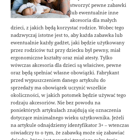
stworzyć pewne zabawki
lub ewentualnie inne
akcesoria dla małych
dzieci, z jakich będą korzystać rodzice. Wobec tego
nadzwyczaj istotne jest to, aby każda zabawka lub
ewentualnie każdy gadżet, jaki będzie użytkowany
przez rodziców tuż przy dziecku był pewny, miał
ergonomiczne kształty oraz miał atesty. Tylko
wówczas akcesoria dla dzieci są właściwe, pewne
oraz będą spełniać własne obowiązki. Fabrykant
przed wypuszczeniem danego artykułu do
sprzedaży ma obowiązek uczynić wszelkie
okoliczności, w jakich potomek będzie używać tego
rodzaju akcesoriów. Nie bez powodu na
poniektórych artykułach znajdują się oznaczenia
dotyczące minimalnego wieku użytkownika. Jeżeli
na artykule odnajdziemy identyfikator 3+ – wtenczas
oświadczy to o tym, że zabawką może się zabawiać
dziecko, które jest powyżej trzeciego roku życia.