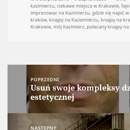
publikacji
kazimierzu
,
ciekawe miejsca w Krakowie
,
faj
imprezowac na Kazimierzu
,
gdzie się napić 
kraków
,
knajpy na Kaziemierzu
,
knajpy na kr
Krakowie
,
mój Kazimierz
,
polecany knajpy na
Nawigacja
wpisu
POPRZEDNI
Usuń swoje kompleksy d
Poprzedni
estetycznej
wpis:
NASTĘPNY