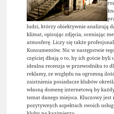
ro
kn
pr
ludzi, którzy obiektywnie analizują d
klimat, opisując zdjęcia, oceniając m
atmosferę. Liczy się także profesjonal
Konsumentów. Nic w następstwie tego
częściej dbają o to, by ich goście byl
idealna recenzja w przewodniku to dl
reklamy, ze względu na ogromną ilość
zaistnienia posiadacze klubów określa
własną domenę internetową by każdy 
temat danego miejsca. Kluczowy jest
pozytywnych aspektach swoich usług
kluby na kazimierzu