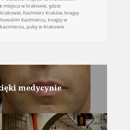
ne miejsca w krakowie
,
gdzie
w krakowie
,
Kazimierz Kraków
,
knajpy
akowskim Kazimierzu
,
knajpy w
 kazimierzu
,
puby w Krakowie
zięki medycynie