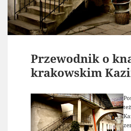
Przewodnik o kn
krakowskim Kaz
Po
te
Ka
ze