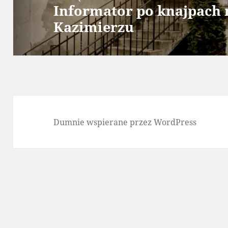
Informator po knajpach
Następny
Kazimierzu
wpis:
Dumnie wspierane przez WordPress