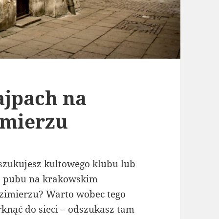
ajpach na
imierzu
szukujesz kultowego klubu lub
ż pubu na krakowskim
zimierzu? Warto wobec tego
rknąć do sieci – odszukasz tam