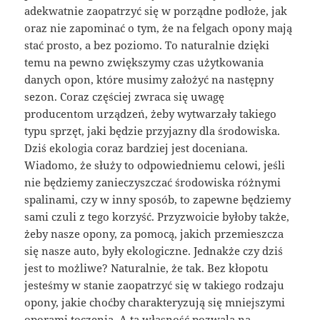
adekwatnie zaopatrzyć się w porządne podłoże, jak
oraz nie zapominać o tym, że na felgach opony mają
stać prosto, a bez poziomo. To naturalnie dzięki
temu na pewno zwiększymy czas użytkowania
danych opon, które musimy założyć na następny
sezon. Coraz częściej zwraca się uwagę
producentom urządzeń, żeby wytwarzały takiego
typu sprzęt, jaki będzie przyjazny dla środowiska.
Dziś ekologia coraz bardziej jest doceniana.
Wiadomo, że służy to odpowiedniemu celowi, jeśli
nie będziemy zanieczyszczać środowiska różnymi
spalinami, czy w inny sposób, to zapewne będziemy
sami czuli z tego korzyść. Przyzwoicie byłoby także,
żeby nasze opony, za pomocą, jakich przemieszcza
się nasze auto, były ekologiczne. Jednakże czy dziś
jest to możliwe? Naturalnie, że tak. Bez kłopotu
jesteśmy w stanie zaopatrzyć się w takiego rodzaju
opony, jakie choćby charakteryzują się mniejszymi
oporami toczenia. A ta własność pozwala na