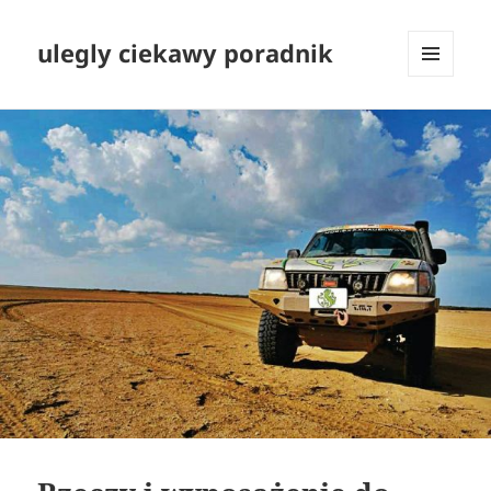
ulegly ciekawy poradnik
MENU
I
WIDGETY