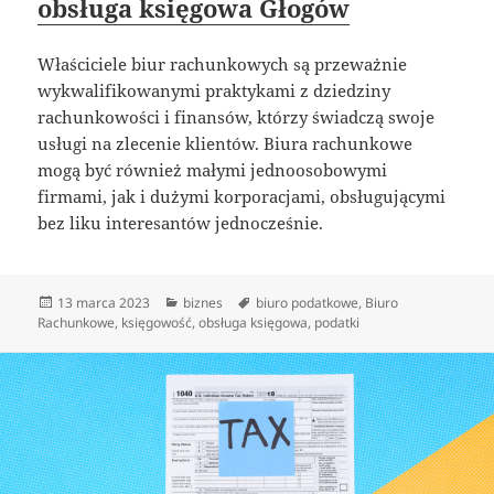
obsługa księgowa Głogów
Właściciele biur rachunkowych są przeważnie
wykwalifikowanymi praktykami z dziedziny
rachunkowości i finansów, którzy świadczą swoje
usługi na zlecenie klientów. Biura rachunkowe
mogą być również małymi jednoosobowymi
firmami, jak i dużymi korporacjami, obsługującymi
bez liku interesantów jednocześnie.
Data
Kategorie
Tagi
13 marca 2023
biznes
biuro podatkowe
,
Biuro
publikacji
Rachunkowe
,
księgowość
,
obsługa księgowa
,
podatki