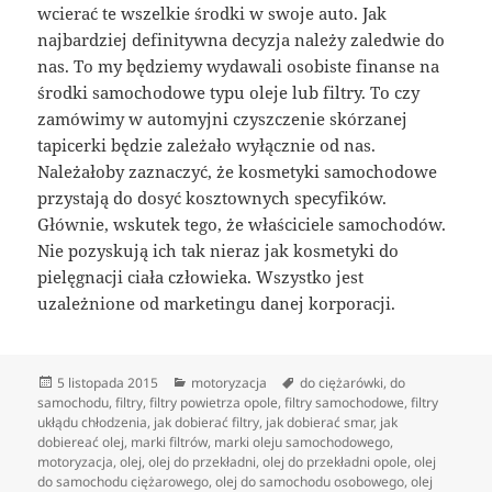
wcierać te wszelkie środki w swoje auto. Jak
najbardziej definitywna decyzja należy zaledwie do
nas. To my będziemy wydawali osobiste finanse na
środki samochodowe typu oleje lub filtry. To czy
zamówimy w automyjni czyszczenie skórzanej
tapicerki będzie zależało wyłącznie od nas.
Należałoby zaznaczyć, że kosmetyki samochodowe
przystają do dosyć kosztownych specyfików.
Głównie, wskutek tego, że właściciele samochodów.
Nie pozyskują ich tak nieraz jak kosmetyki do
pielęgnacji ciała człowieka. Wszystko jest
uzależnione od marketingu danej korporacji.
Data
Kategorie
Tagi
5 listopada 2015
motoryzacja
do ciężarówki
,
do
publikacji
samochodu
,
filtry
,
filtry powietrza opole
,
filtry samochodowe
,
filtry
ukłądu chłodzenia
,
jak dobierać filtry
,
jak dobierać smar
,
jak
dobiereać olej
,
marki filtrów
,
marki oleju samochodowego
,
motoryzacja
,
olej
,
olej do przekładni
,
olej do przekładni opole
,
olej
do samochodu ciężarowego
,
olej do samochodu osobowego
,
olej