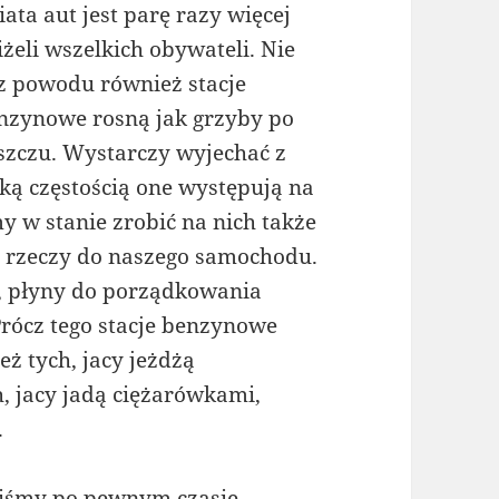
iata aut jest parę razy więcej
iżeli wszelkich obywateli. Nie
z powodu również stacje
nzynowe rosną jak grzyby po
szczu. Wystarczy wyjechać z
lką częstością one występują na
 w stanie zrobić na nich także
 rzeczy do naszego samochodu.
y, płyny do porządkowania
rócz tego stacje benzynowe
ż tych, jacy jeżdżą
, jacy jadą ciężarówkami,
.
niśmy po pewnym czasie