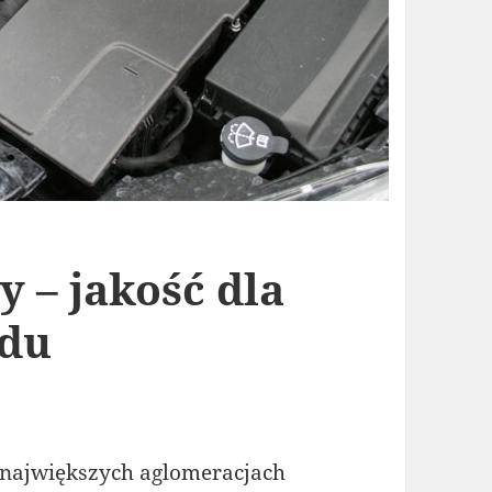
ry – jakość dla
odu
największych aglomeracjach