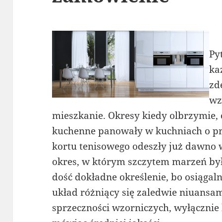
Py
ka
zd
wz
mieszkanie. Okresy kiedy olbrzymie, 
kuchenne panowały w kuchniach o pr
kortu tenisowego odeszły już dawno
okres, w którym szczytem marzeń był
dość dokładne określenie, bo osiągalny
układ różniący się zaledwie niuansami
sprzeczności wzorniczych, wyłącznie