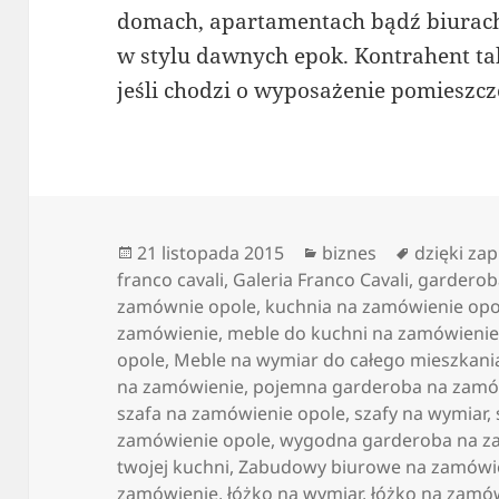
domach, apartamentach bądź biurach
w stylu dawnych epok. Kontrahent ta
jeśli chodzi o wyposażenie pomieszcz
Data
Kategorie
Tagi
21 listopada 2015
biznes
dzięki z
publikacji
franco cavali
,
Galeria Franco Cavali
,
garderob
zamównie opole
,
kuchnia na zamówienie opo
zamówienie
,
meble do kuchni na zamówienie
opole
,
Meble na wymiar do całego mieszkani
na zamówienie
,
pojemna garderoba na zamó
szafa na zamówienie opole
,
szafy na wymiar
,
zamówienie opole
,
wygodna garderoba na z
twojej kuchni
,
Zabudowy biurowe na zamówi
zamówienie
,
łóżko na wymiar
,
łóżko na zamó