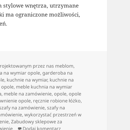
 stylowe wnętrza, utrzymane
ki ma ograniczone możliwości,
eń.
aprojektowanym przez nas meblom
,
a na wymiar opole
,
garderoba na
le
,
kuchnie na wymiar
,
kuchnie na
 opole
,
meble kuchnia na wymiar
a
,
meble na zamówienie
,
opole
,
opole
wnienie opole
,
ręcznie robione łóżko
,
szafy na zamówienie
,
szafy na
amówienie
,
wykorzystać przestrzeń w
enie
,
Zabudowy sklepowe za
do Luksusowa kuchnia na zam
wienie
Dodaj komentarz