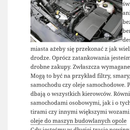
św
an
be
be
de
miasta ażeby się przekonać z jak wie
drodze. Oprócz zatankowania jesteśmy
drobne zakupy. Zwłaszcza wymagane
Mogą to być na przykład filtry, smar
samochodu czy oleje samochodowe. P
dbają o wszystkich kierowców. Równie
samochodami osobowymi, jak i o tych
tirami czy innymi większymi wozami
oleje do maszyn budowlanych opole
Gdy jesteśmy w długiej trasie powin