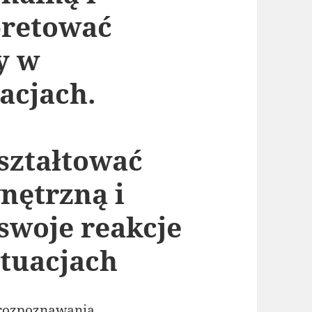
pretować
y w
acjach.
ształtować
nętrzną i
swoje reakcje
tuacjach
 rozpoznawania,