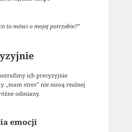
co to mówi o mojej potrzebie?”
yzyjnie
 potrafimy ich precyzyjnie
zy „mam stres” nie niosą realnej
 różne odmiany.
ia emocji