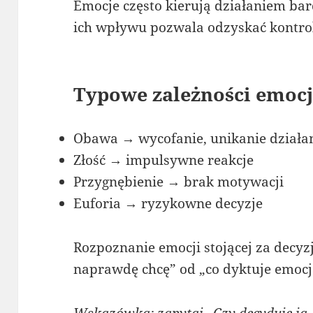
Emocje często kierują działaniem bar
ich wpływu pozwala odzyskać kontro
Typowe zależności emoc
Obawa → wycofanie, unikanie działa
Złość → impulsywne reakcje
Przygnębienie → brak motywacji
Euforia → ryzykowne decyzje
Rozpoznanie emocji stojącej za decyz
naprawdę chcę” od „co dyktuje emocj
Wskazówka: zapytaj „Czy decyduję ja,