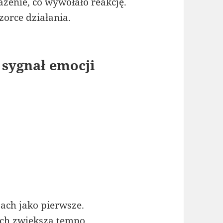
żenie, co wywołało reakcję.
zorce działania.
 sygnał emocji
jach jako pierwsze.
ych zwiększa tempo