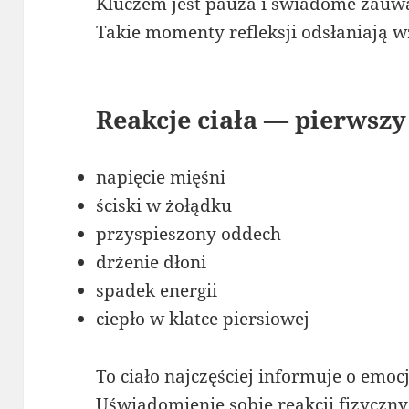
Kluczem jest pauza i świadome zauwa
Takie momenty refleksji odsłaniają w
Reakcje ciała — pierwszy
napięcie mięśni
ściski w żołądku
przyspieszony oddech
drżenie dłoni
spadek energii
ciepło w klatce piersiowej
To ciało najczęściej informuje o emoc
Uświadomienie sobie reakcji fizyczn