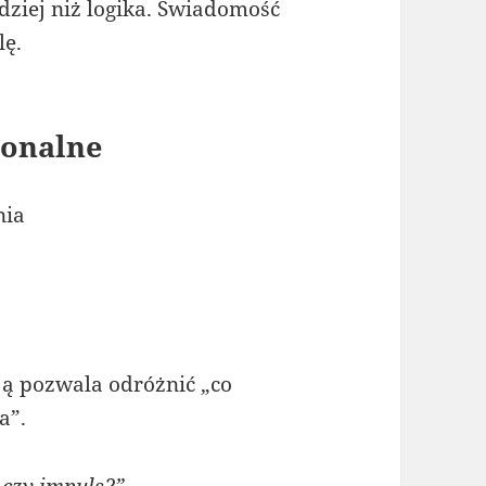
dziej niż logika. Świadomość
lę.
jonalne
nia
ją pozwala odróżnić „co
a”.
 czy impuls?”