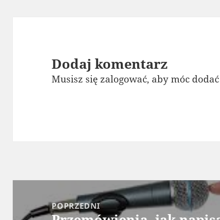
Dodaj komentarz
Musisz się
zalogować
, aby móc dodać
Nawigacja
wpisu
POPRZEDNI
Przemówienia- jak napis
Poprzedni