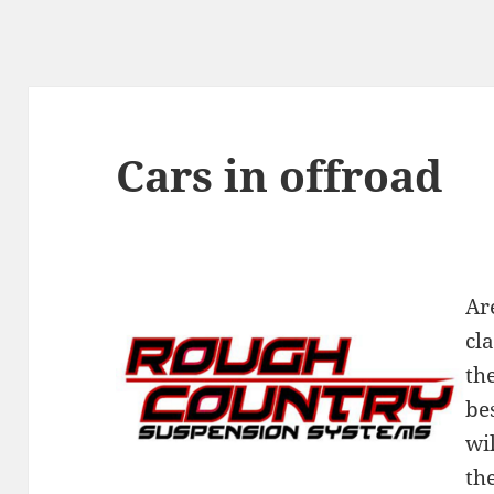
Cars in offroad
Ar
cl
th
bes
wil
th