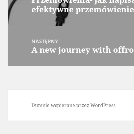
efektywne przemówienie
wpis:
NASTĘPNY
A new journey with offr
Następny
wpis:
Dumnie wspierane przez WordPress