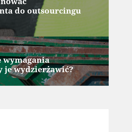
jonować
nta do outsourcingu
ie wymagania
y je wydzierżawić?