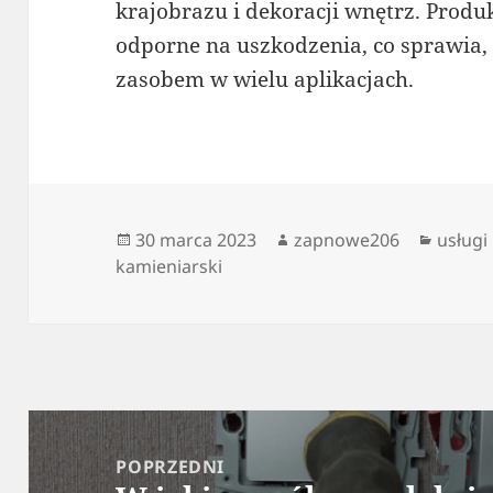
krajobrazu i dekoracji wnętrz. Produk
odporne na uszkodzenia, co sprawia,
zasobem w wielu aplikacjach.
Data
Autor
Katego
30 marca 2023
zapnowe206
usługi
publikacji
kamieniarski
Nawigacja
wpisu
POPRZEDNI