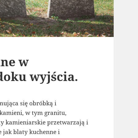
lne w
doku wyjścia.
mująca się obróbką i
kamieni, w tym granitu,
y kamieniarskie przetwarzają i
 jak blaty kuchenne i