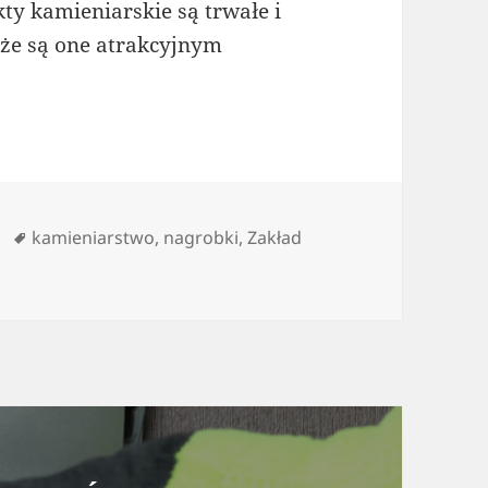
ty kamieniarskie są trwałe i
 że są one atrakcyjnym
rie
Tagi
kamieniarstwo
,
nagrobki
,
Zakład