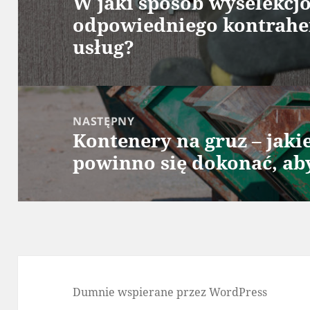
W jaki sposób wyselekc
Poprzedni
odpowiedniego kontrahe
wpis:
usług?
NASTĘPNY
Kontenery na gruz – jak
Następny
powinno się dokonać, ab
wpis:
Dumnie wspierane przez WordPress