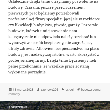
Ostatecznie dzięki temu otrzymamy pozwolenie na
budowę. Czasami, jeszcze przed ruszeniem
pierwszych prac będziemy potrzebowali
profesjonalnej firmy specjalizującej się w rozbiórce
czy likwidacji budynków, piwnic, garaży. Pozostałe
budowle, których umiejscowienie nam
kategorycznie nie odpowiada należy rozebrać lub
wyburzyć w sposób bezpieczny, nie zagrażający
utraty zdrowia. Albowiem bezpieczeństwo na placu
budowy jest nadzwyczaj istotne, warto skorzystać z
profesjonalnej firmy. Dzięki temu będziemy mieli
pełne przekonanie, że wszelkie prace zostaną
wykonane porządnie.
Data
Autor
Kategorie
Tagi
18 marca 2023
zapnowe206
usługi
budowa domu
,
publikacji
remonty
Nawigacja
POPRZEDNI
wpisu