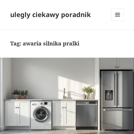
ulegly ciekawy poradnik
MENU
I
WIDGETY
Tag:
awaria silnika pralki