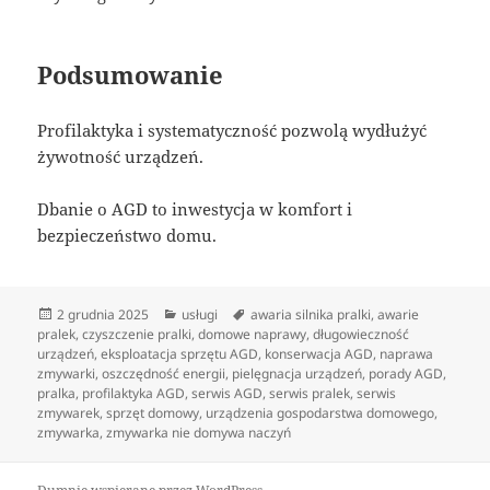
Podsumowanie
Profilaktyka i systematyczność pozwolą wydłużyć
żywotność urządzeń.
Dbanie o AGD to inwestycja w komfort i
bezpieczeństwo domu.
Data
Kategorie
Tagi
2 grudnia 2025
usługi
awaria silnika pralki
,
awarie
publikacji
pralek
,
czyszczenie pralki
,
domowe naprawy
,
długowieczność
urządzeń
,
eksploatacja sprzętu AGD
,
konserwacja AGD
,
naprawa
zmywarki
,
oszczędność energii
,
pielęgnacja urządzeń
,
porady AGD
,
pralka
,
profilaktyka AGD
,
serwis AGD
,
serwis pralek
,
serwis
zmywarek
,
sprzęt domowy
,
urządzenia gospodarstwa domowego
,
zmywarka
,
zmywarka nie domywa naczyń