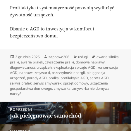
Profilaktyka i systematyczność pozwolą wydłużyć
żywotność urządzeń.
Dbanie o AGD to inwestycja w komfort i
bezpieczeństwo domu.
Data
Autor
Kategorie
Tagi
2 grudnia 2025
zapnowe206
usługi
awaria silnika
publikacji
pralki
,
awarie pralek
,
czyszczenie pralki
,
domowe naprawy
,
długowieczność urządzeń
,
eksploatacja sprzętu AGD
,
konserwacja
AGD
,
naprawa zmywarki
,
oszczędność energii
,
pielęgnacja
urządzeń
,
porady AGD
,
pralka
,
profilaktyka AGD
,
serwis AGD
,
serwis pralek
,
serwis zmywarek
,
sprzęt domowy
,
urządzenia
gospodarstwa domowego
,
zmywarka
,
zmywarka nie domywa
naczyń
Nawigacja
POPRZEDNI
wpisu
Jak pielęgnować samochód
Poprzedni
wpis: