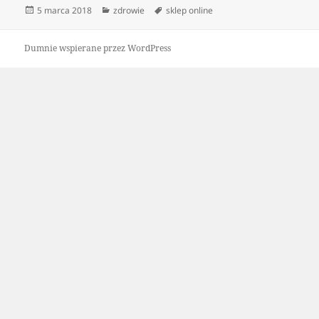
Data
Kategorie
Tagi
5 marca 2018
zdrowie
sklep online
publikacji
Dumnie wspierane przez WordPress