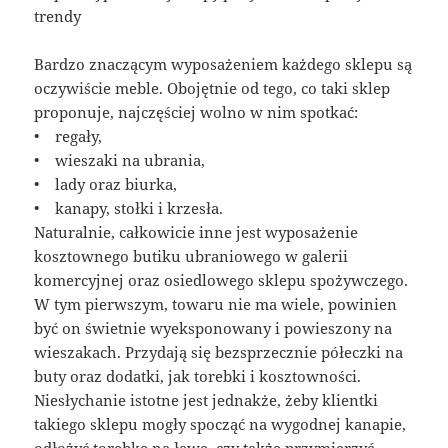
trendy
Bardzo znaczącym wyposażeniem każdego sklepu są
oczywiście meble. Obojętnie od tego, co taki sklep
proponuje, najczęściej wolno w nim spotkać:
• regały,
• wieszaki na ubrania,
• lady oraz biurka,
• kanapy, stołki i krzesła.
Naturalnie, całkowicie inne jest wyposażenie
kosztownego butiku ubraniowego w galerii
komercyjnej oraz osiedlowego sklepu spożywczego.
W tym pierwszym, towaru nie ma wiele, powinien
być on świetnie wyeksponowany i powieszony na
wieszakach. Przydają się bezsprzecznie półeczki na
buty oraz dodatki, jak torebki i kosztowności.
Niesłychanie istotne jest jednakże, żeby klientki
takiego sklepu mogły spocząć na wygodnej kanapie,
odłożyć torebkę na ławę, czy także przymierzyć