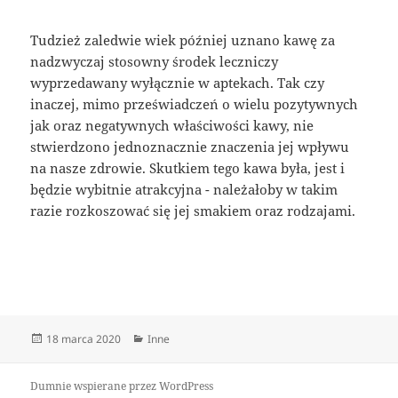
Tudzież zaledwie wiek później uznano kawę za
nadzwyczaj stosowny środek leczniczy
wyprzedawany wyłącznie w aptekach. Tak czy
inaczej, mimo przeświadczeń o wielu pozytywnych
jak oraz negatywnych właściwości kawy, nie
stwierdzono jednoznacznie znaczenia jej wpływu
na nasze zdrowie. Skutkiem tego kawa była, jest i
będzie wybitnie atrakcyjna - należałoby w takim
razie rozkoszować się jej smakiem oraz rodzajami.
Data
Kategorie
18 marca 2020
Inne
publikacji
Dumnie wspierane przez WordPress