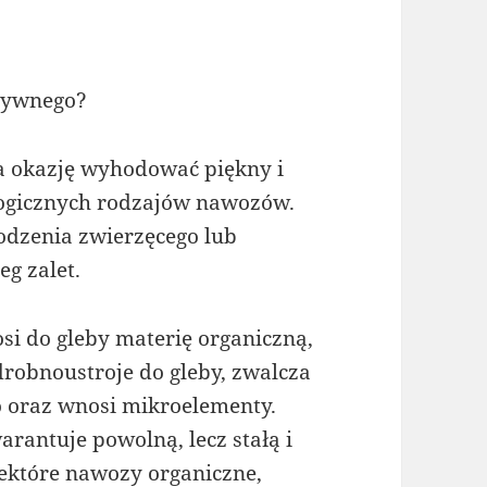
zywnego?
 okazję wyhodować piękny i
ogicznych rodzajów nawozów.
odzenia zwierzęcego lub
g zalet.
 do gleby materię organiczną,
drobnoustroje do gleby, zwalcza
 oraz wnosi mikroelementy.
antuje powolną, lecz stałą i
iektóre nawozy organiczne,