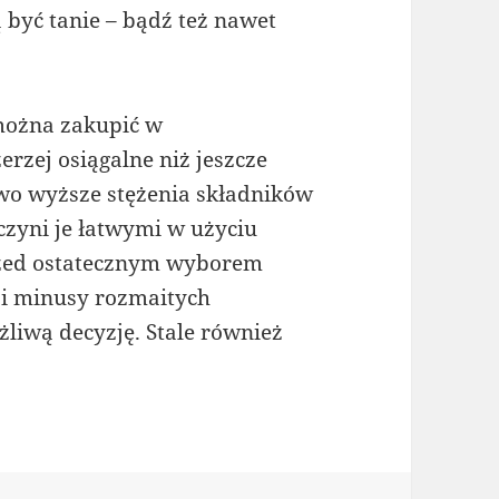
 być tanie – bądź też nawet
można zakupić w
erzej osiągalne niż jeszcze
two wyższe stężenia składników
czyni je łatwymi w użyciu
rzed ostatecznym wyborem
 i minusy rozmaitych
liwą decyzję. Stale również
.