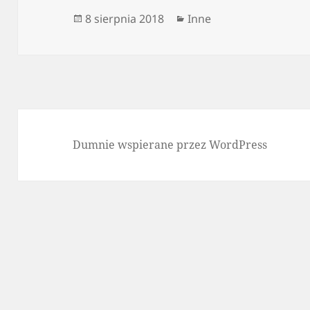
Data
Kategorie
8 sierpnia 2018
Inne
publikacji
Dumnie wspierane przez WordPress