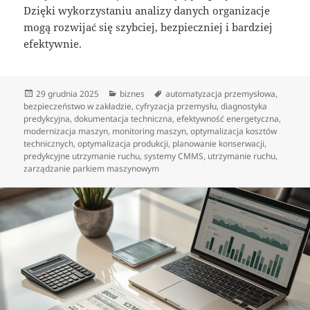
Dzięki wykorzystaniu analizy danych organizacje
mogą rozwijać się szybciej, bezpieczniej i bardziej
efektywnie.
Data
Kategorie
Tagi
29 grudnia 2025
biznes
automatyzacja przemysłowa
,
publikacji
bezpieczeństwo w zakładzie
,
cyfryzacja przemysłu
,
diagnostyka
predykcyjna
,
dokumentacja techniczna
,
efektywność energetyczna
,
modernizacja maszyn
,
monitoring maszyn
,
optymalizacja kosztów
technicznych
,
optymalizacja produkcji
,
planowanie konserwacji
,
predykcyjne utrzymanie ruchu
,
systemy CMMS
,
utrzymanie ruchu
,
zarządzanie parkiem maszynowym