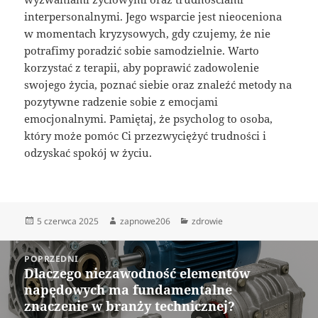
interpersonalnymi. Jego wsparcie jest nieoceniona
w momentach kryzysowych, gdy czujemy, że nie
potrafimy poradzić sobie samodzielnie. Warto
korzystać z terapii, aby poprawić zadowolenie
swojego życia, poznać siebie oraz znaleźć metody na
pozytywne radzenie sobie z emocjami
emocjonalnymi. Pamiętaj, że psycholog to osoba,
który może pomóc Ci przezwyciężyć trudności i
odzyskać spokój w życiu.
Data
Autor
Kategorie
5 czerwca 2025
zapnowe206
zdrowie
publikacji
Nawigacja
POPRZEDNI
wpisu
Dlaczego niezawodność elementów
Poprzedni
napędowych ma fundamentalne
wpis:
znaczenie w branży technicznej?